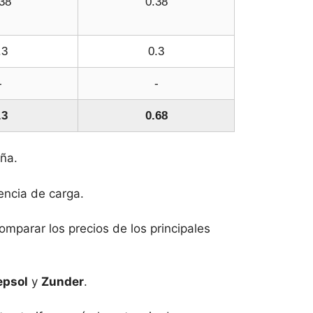
38
0.38
.3
0.3
-
-
.3
0.68
uña.
tencia de carga.
omparar los precios de los principales
epsol
y
Zunder
.