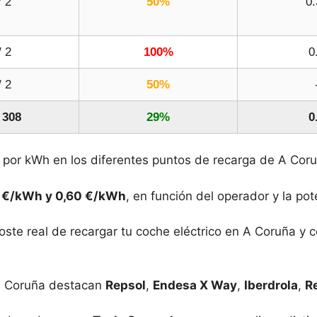
/ 2
50%
0.
/ 2
100%
0
/ 2
50%
 308
29%
0
s por kWh en los diferentes puntos de recarga de A Cor
 €/kWh y 0,60 €/kWh
, en función del operador y la po
ste real de recargar tu coche eléctrico en A Coruña y c
 A Coruña destacan
Repsol
,
Endesa X Way
,
Iberdrola
,
R