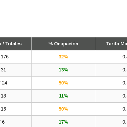
/ Totales
% Ocupación
Tarifa Mí
 176
32%
0.
 31
13%
0.
/ 24
50%
0.
 18
11%
0.
 16
50%
0.
/ 6
17%
0.