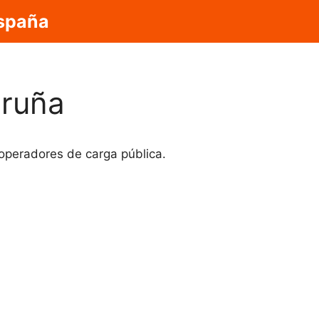
España
oruña
 operadores de carga pública.