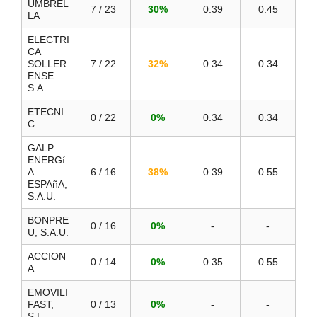
UMBREL
7 / 23
30%
0.39
0.45
LA
ELECTRI
CA
SOLLER
7 / 22
32%
0.34
0.34
ENSE
S.A.
ETECNI
0 / 22
0%
0.34
0.34
C
GALP
ENERGí
A
6 / 16
38%
0.39
0.55
ESPAñA,
S.A.U.
BONPRE
0 / 16
0%
-
-
U, S.A.U.
ACCION
0 / 14
0%
0.35
0.55
A
EMOVILI
FAST,
0 / 13
0%
-
-
S.L.