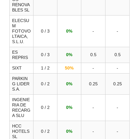
RENOVA
BLES SL
ELECSU
M
FOTOVO
0 / 3
0%
-
-
LTAICA,
S.L.U.
ES
0 / 3
0%
0.5
0.5
REPRIS
SIXT
1 / 2
50%
-
-
PARKIN
G LIDER
0 / 2
0%
0.25
0.25
S.A.
INGENIE
RIA DE
0 / 2
0%
-
-
RECARG
A SLU
HCC
HOTELS
0 / 2
0%
-
-
SL