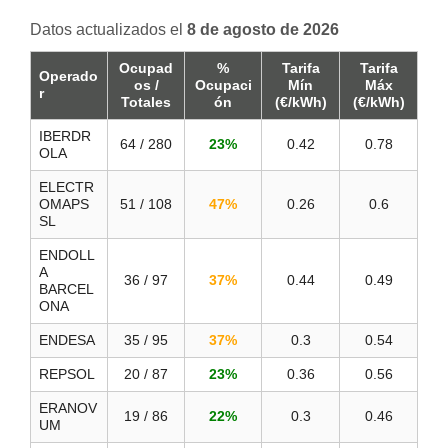
Datos actualizados el
8 de agosto de 2026
Ocupad
%
Tarifa
Tarifa
Operado
os /
Ocupaci
Mín
Máx
r
Totales
ón
(€/kWh)
(€/kWh)
IBERDR
64 / 280
23%
0.42
0.78
OLA
ELECTR
OMAPS
51 / 108
47%
0.26
0.6
SL
ENDOLL
A
36 / 97
37%
0.44
0.49
BARCEL
ONA
ENDESA
35 / 95
37%
0.3
0.54
REPSOL
20 / 87
23%
0.36
0.56
ERANOV
19 / 86
22%
0.3
0.46
UM