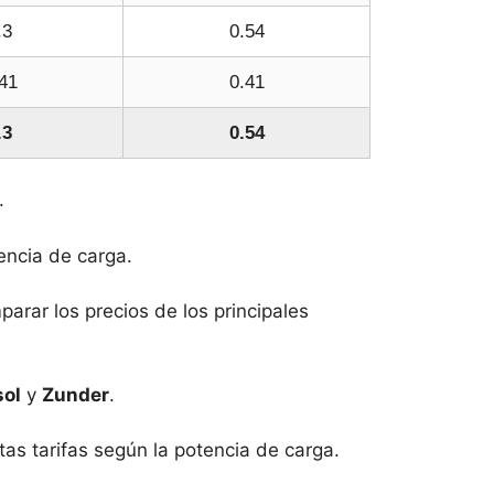
.3
0.54
41
0.41
.3
0.54
.
tencia de carga.
arar los precios de los principales
ol
y
Zunder
.
ntas tarifas según la potencia de carga.