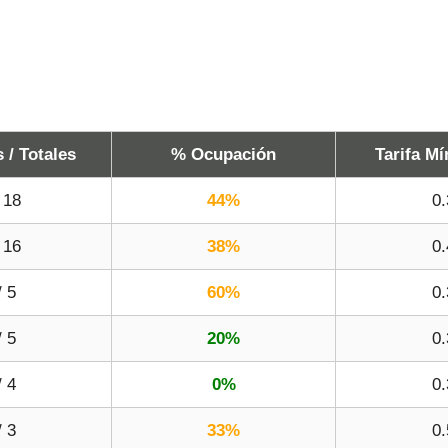
/ Totales
% Ocupación
Tarifa Mí
 18
44%
0.
 16
38%
0.
/ 5
60%
0.
/ 5
20%
0.
/ 4
0%
0.
/ 3
33%
0.