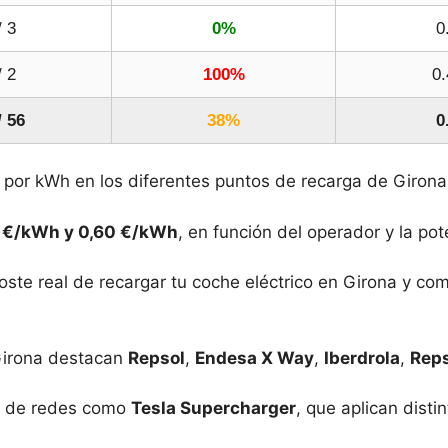
/ 3
0%
0
/ 2
100%
0.
/ 56
38%
0
s por kWh en los diferentes puntos de recarga de Girona
 €/kWh y 0,60 €/kWh
, en función del operador y la po
ste real de recargar tu coche eléctrico en Girona y comp
Girona destacan
Repsol
,
Endesa X Way
,
Iberdrola
,
Reps
os de redes como
Tesla Supercharger
, que aplican disti