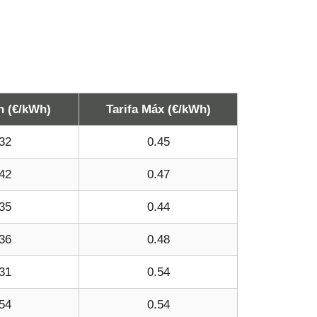
n (€/kWh)
Tarifa Máx (€/kWh)
32
0.45
42
0.47
35
0.44
36
0.48
31
0.54
54
0.54